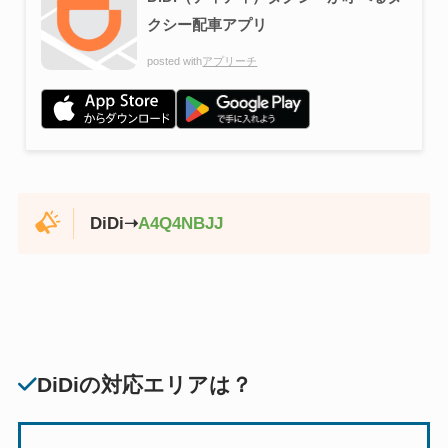
クシー配車アプリ
posted with
アプリーチ
DiDi➝
A4Q4NBJJ
DiDiの対応エリアは？