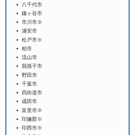
八千代市
鎌ヶ谷市
市川市※
浦安市
松戸市※
柏市
流山市
我孫子市
野田市
千葉市
四街道市
成田市
富里市※
印旛郡※
印西市※