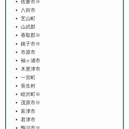
佐倉市※
八街市
芝山町
山武郡
香取郡※
銚子市※
市原市
袖ヶ浦市
木更津市
一宮町
長生村
睦沢町※
茂原市※
富津市
君津市
鴨川市※